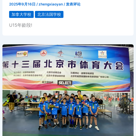
2025年9月16日
/
zhengxiaoyan
/
发表评论
加拿大学校
北京法国学校
U15年龄段!