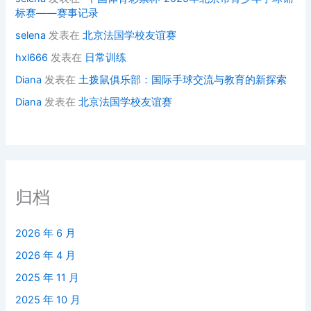
标赛——赛事记录
selena
发表在
北京法国学校友谊赛
hxl666
发表在
日常训练
Diana
发表在
土拨鼠俱乐部：国际手球交流与教育的新探索
Diana
发表在
北京法国学校友谊赛
归档
2026 年 6 月
2026 年 4 月
2025 年 11 月
2025 年 10 月