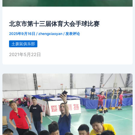
北京市第十三届体育大会手球比赛
2025年9月16日
/
zhengxiaoyan
/
发表评论
土拨鼠俱乐部
2021年5月22日