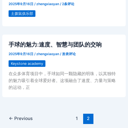
2025年9月16日
/
zhengxiaoyan
/
2条评论
土拨鼠俱乐部
手球的魅力:速度、智慧与团队的交响
2025年9月16日
/
zhengxiaoyan
/
发表评论
Keystone academy
在众多体育项目中，手球如同一颗隐藏的明珠，以其独特
的魅力吸引着全球爱好者。这项融合了速度、力量与策略
的运动，正
←
Previous
1
2