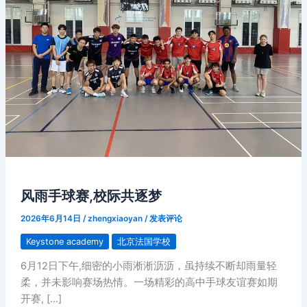
风雨手球赛,校际共逐梦
2026年6月14日
/
zhengxiaoyan
/
发表评论
Keystone academy
北京法国学校
6月12日下午,细密的小雨淅淅沥沥，虽持续不断却雨量轻
柔，并未影响赛场热情。一场精彩的高中手球友谊赛如期
开赛, […]