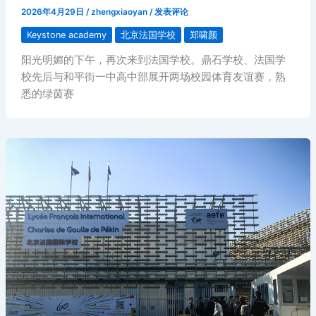
2026年4月29日
/
zhengxiaoyan
/
发表评论
Keystone academy
北京法国学校
郑啸颜
阳光明媚的下午，再次来到法国学校。鼎石学校、法国学
校先后与和平街一中高中部展开两场校园体育友谊赛，熟
悉的绿茵赛