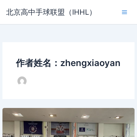
跳
北京高中手球联盟（IHHL）
至
内
容
作者姓名：zhengxiaoyan