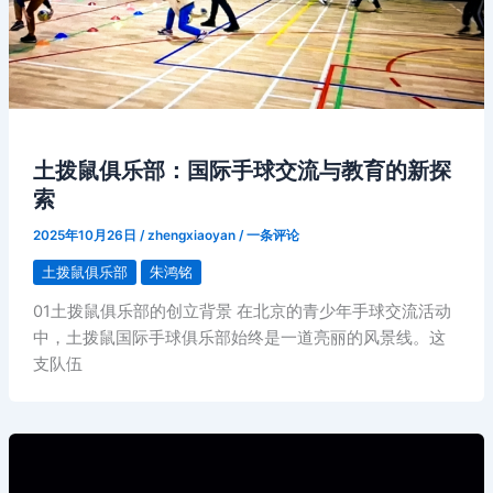
土拨鼠俱乐部：国际手球交流与教育的新探
索
2025年10月26日
/
zhengxiaoyan
/
一条评论
土拨鼠俱乐部
朱鸿铭
01土拨鼠俱乐部的创立背景 在北京的青少年手球交流活动
中，土拨鼠国际手球俱乐部始终是一道亮丽的风景线。这
支队伍