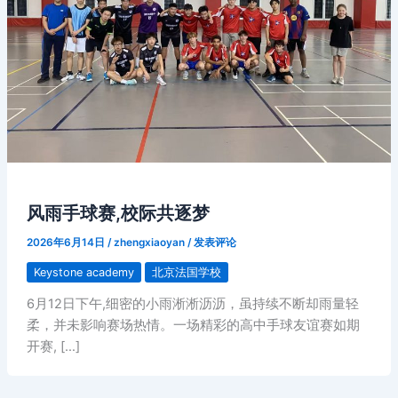
风雨手球赛,校际共逐梦
2026年6月14日
/
zhengxiaoyan
/
发表评论
Keystone academy
北京法国学校
6月12日下午,细密的小雨淅淅沥沥，虽持续不断却雨量轻
柔，并未影响赛场热情。一场精彩的高中手球友谊赛如期
开赛, […]