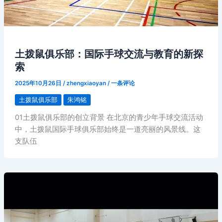
土拨鼠俱乐部：国际手球交流与教育的新探
索
2025年10月26日
/
zhengxiaoyan
/
一条评论
土拨鼠俱乐部
朱鸿铭
01土拨鼠俱乐部的创立背景 在北京的青少年手球交流活动
中，土拨鼠国际手球俱乐部始终是一道亮丽的风景线。这
支队伍